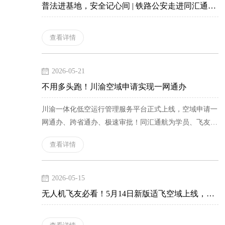
普法进基地，安全记心间 | 铁路公安走进同汇通航，为第110期无人机学员筑牢安全防线！
查看详情
2026-05-21
不用多头跑！川渝空域申请实现一网通办
川渝一体化低空运行管理服务平台正式上线，空域申请一
网通办、跨省通办、极速审批！同汇通航为学员、飞友带
来最全便利指南。
查看详情
2026-05-15
无人机飞友必看！5月14日新版适飞空域上线，附手机+电脑查询全攻略