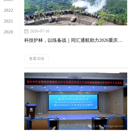
2022
2021
2026-07-16
2020
科技护林，以练备战｜同汇通航助力2026重庆森林火灾防治实战演练圆满
查看详情