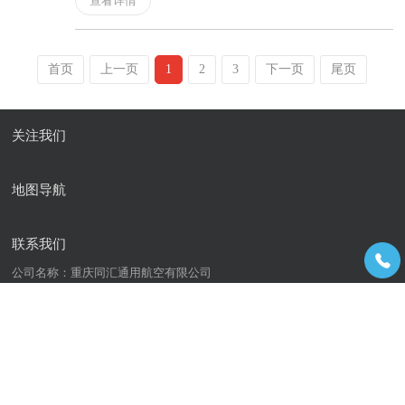
查看详情
首页
上一页
1
2
3
下一页
尾页
关注我们
地图导航
联系我们
公司名称：重庆同汇通用航空有限公司
公司地址：重庆市江北区北滨一路196号珠江豪生酒店909室
同汇官网：www.cqthuav.com
培训咨询：陈老师 15213216199
联 系 人：付老师 18623168158
友情链接：
立巢集团
大亚商贸